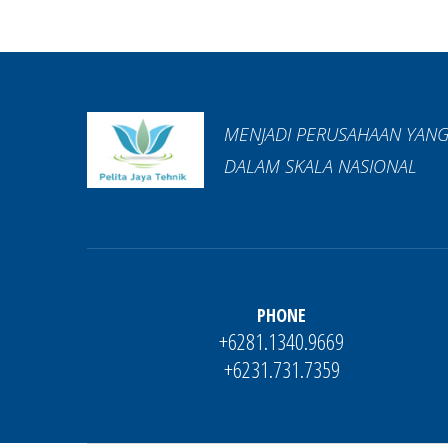
MENJADI PERUSAHAAN YANG
DALAM SKALA NASIONAL
PHONE
+6281.1340.9669
+6231.731.7359