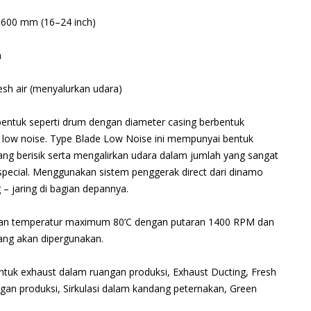
 600 mm (16–24 inch)
h
sh air (menyalurkan udara)
entuk seperti drum dengan diameter casing berbentuk
e low noise. Type Blade Low Noise ini mempunyai bentuk
ang berisik serta mengalirkan udara dalam jumlah yang sangat
special. Menggunakan sistem penggerak direct dari dinamo
 – jaring di bagian depannya.
gan temperatur maximum 80’C dengan putaran 1400 RPM dan
ang akan dipergunakan.
ntuk exhaust dalam ruangan produksi, Exhaust Ducting, Fresh
ngan produksi, Sirkulasi dalam kandang peternakan, Green