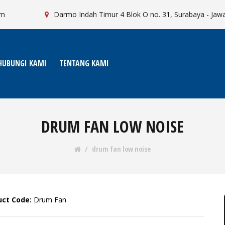
om
Darmo Indah Timur 4 Blok O no. 31, Surabaya - Jaw
HUBUNGI KAMI
TENTANG KAMI
DRUM FAN LOW NOISE
drum fan low noise
uct Code:
Drum Fan